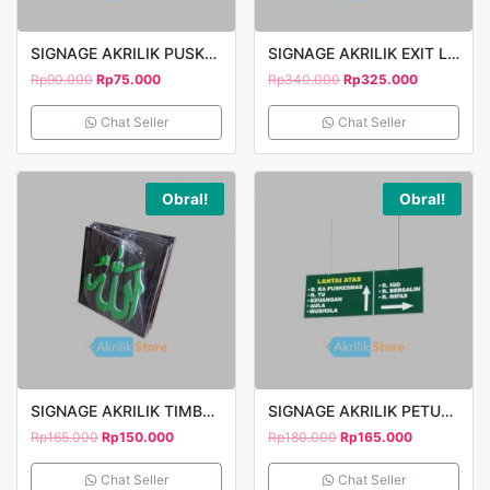
SIGNAGE AKRILIK PUSKESMAS DAFTAR PETUGAS 30X20CM
SIGNAGE AKRILIK EXIT LED 25X15CM 5MM CLEAR
Rp
90.000
Rp
75.000
Rp
340.000
Rp
325.000
Chat Seller
Chat Seller
Obral!
Obral!
SIGNAGE AKRILIK TIMBUL KALIGRAFI ALLAH 5MM KAPUR LAPIS STICKER
SIGNAGE AKRILIK PETUNJUK ARAH GANTUNG PRINT UV 2 SISI
Rp
165.000
Rp
150.000
Rp
180.000
Rp
165.000
Chat Seller
Chat Seller