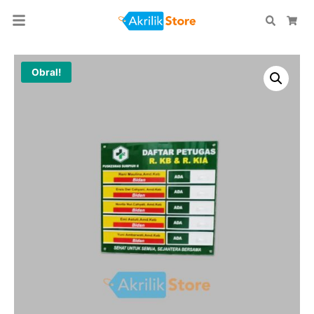
Search
Car
Obral!