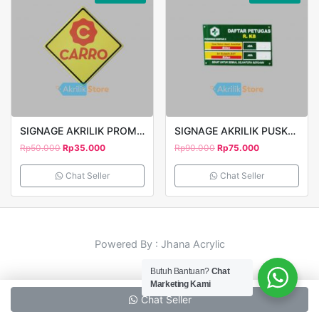
SIGNAGE AKRILIK PROMOTION CARRO PRINT UV 20X20CM
SIGNAGE AKRILIK PUSKESMAS DAFTAR PETUGAS 30X20CM
Rp
50.000
Rp
35.000
Rp
90.000
Rp
75.000
Chat Seller
Chat Seller
Powered By : Jhana Acrylic
Butuh Bantuan?
Chat
Marketing Kami
Chat Seller