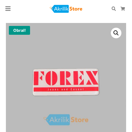
Search
Car
Obral!