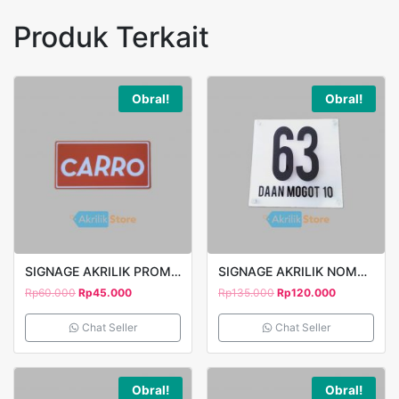
Produk Terkait
Obral!
Obral!
SIGNAGE AKRILIK PROMOTION CARRO PRINT UV 25X15CM
SIGNAGE AKRILIK NOMOR RUMAH TIMBUL 40X40CM
Rp
60.000
Rp
45.000
Rp
135.000
Rp
120.000
Chat Seller
Chat Seller
Obral!
Obral!