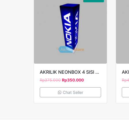
AKRILIK NEONBOX 4 SISI 9x9x40cm TIMBUL STAND NOKIA 2
Rp
375.000
Rp
350.000
Rp
Chat Seller