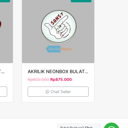
AKRILIK NEONBOX CUSTOM MOTIF 40X40CM CUTTING STICKER 1 SISI
AKRILIK NEONBOX BULAT FULL ACRYLIC CUTTING STICKER 1 SISI D50 SANS
Rp
900.000
Rp
875.000
Chat Seller