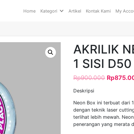
Home
Kategori
Artikel
Kontak Kami
My Acco
AKRILIK 
1 SISI D5
Rp
900.000
Rp
875.0
Deskripsi
Neon Box ini terbuat dari 
dengan teknik laser cutting
terlihat lebih mewah. Neo
penerangan yang merata d