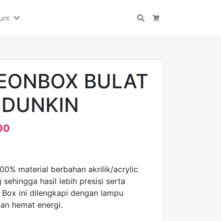
unt
Search
Cart
NEONBOX BULAT
0 DUNKIN
00
100% material berbahan akrilik/acrylic
 sehingga hasil lebih presisi serta
n Box ini dilengkapi dengan lampu
an hemat energi.