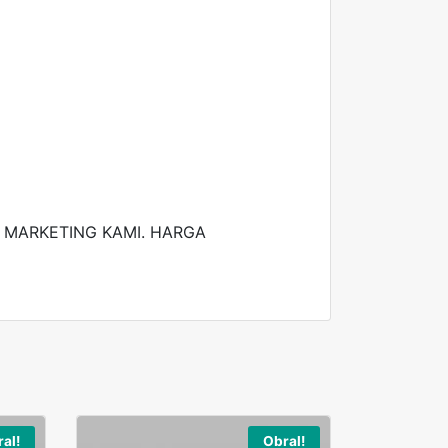
MARKETING KAMI. HARGA
al!
Obral!