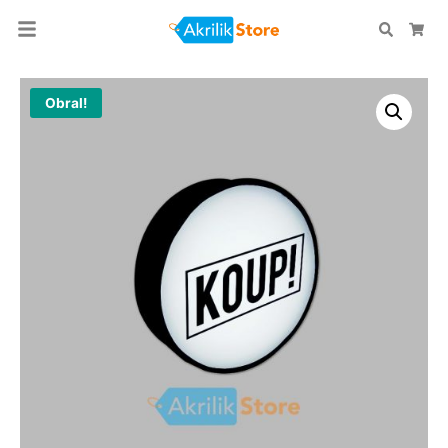
Search
Car
Obral!