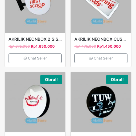
AKRILIK NEONBOX 2 SISI PLUS BRACKET FIRST SCOOP D50CM
AKRILIK NEONBOX CUSTOM P75CM ENGINEERING FOR KIDS
Rp
1.675.000
Rp
1.650.000
Rp
1.475.000
Rp
1.450.000
Chat Seller
Chat Seller
Obral!
Obral!