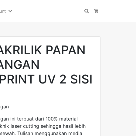
unt
Search
Cart
AKRILIK PAPAN
ANGAN
RINT UV 2 SISI
ngan
n ini terbuat dari 100% material
nik laser cutting sehingga hasil lebih
ih mewah. Tulisan menggunakan media