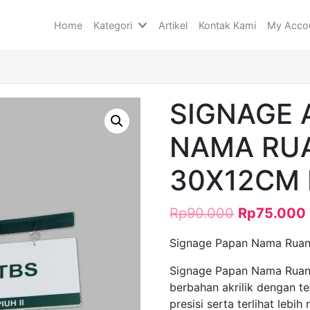
Home
Kategori
Artikel
Kontak Kami
My Acco
SIGNAGE 
NAMA RU
30X12CM P
Rp
90.000
Rp
75.000
Signage Papan Nama Rua
Signage Papan Nama Ruanga
berbahan akrilik dengan tek
presisi serta terlihat leb