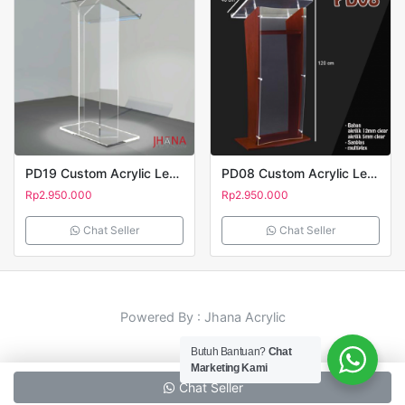
PD19 Custom Acrylic Lectern – Podium Akrilik
PD08 Custom Acrylic Lectern – Podium Akrilik
Rp
2.950.000
Rp
2.950.000
Chat Seller
Chat Seller
Powered By : Jhana Acrylic
Butuh Bantuan?
Chat
Marketing Kami
Chat Seller