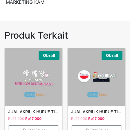
MARKETING KAMI
Produk Terkait
Obral!
Obral!
JUAL AKRILIK HURUF TIMBUL AMIRANG
JUAL AKRILIK HURUF TIMBUL CEBOWL
Rp
25.000
Rp
17.000
Rp
25.000
Rp
17.000
Chat Seller
Chat Seller