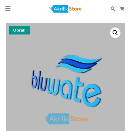
Search
Car
Obral!